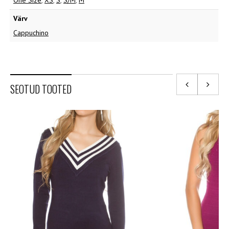
One Size
,
XS
,
S
,
S/M
,
M
Värv
Cappuchino
SEOTUD TOOTED