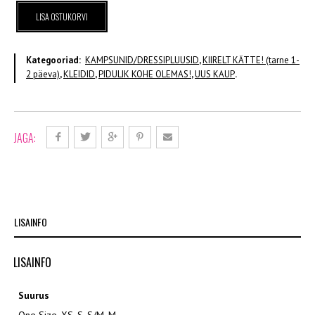
Kampsun-
LISA OSTUKORVI
kleit
KOHE
OLEMAS
Kategooriad:
KAMPSUNID/DRESSIPLUUSID
,
KIIRELT KÄTTE! (tarne 1-
kogus
2 päeva)
,
KLEIDID
,
PIDULIK KOHE OLEMAS!
,
UUS KAUP
.
JAGA:
LISAINFO
LISAINFO
Suurus