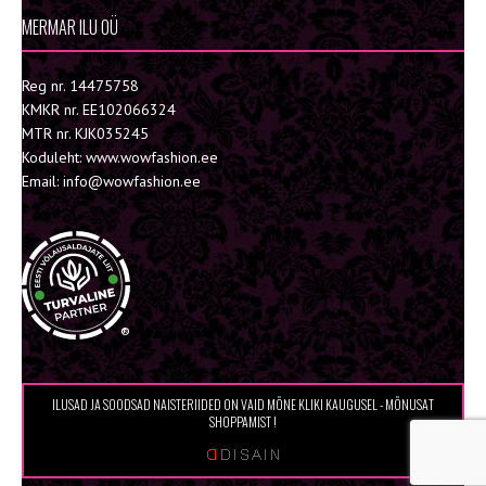
MERMAR ILU OÜ
Reg nr. 14475758
KMKR nr. EE102066324
MTR nr. KJK035245
Koduleht: www.wowfashion.ee
Email: info@wowfashion.ee
®
ILUSAD JA SOODSAD NAISTERIIDED ON VAID MÕNE KLIKI KAUGUSEL - MÕNUSAT
SHOPPAMIST !