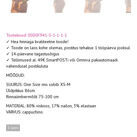
Tootekood: 0000F941-S-1-1-1-1
✓ Hea hinnaga kvaliteetne toode!
✓ Toode on laos kohe olemas, postitus tehakse 1 tööpäeva jooksul
✓ 14-päevane tagastusõigus
✓ Tellimused al. 49€ SmartPOSTi või Omniva pakiautomaadi
vahendusel postikuluta
MÕÕDUD:
SUURUS: One Size mis sobib XS-M
Üldpikkus 86cm
Rinnaümbermõõt 75-100 cm
MATERJAL: 80% viskoos, 17% nailon, 3% elastaan
VÄRVUS: cappuchino
1 laos