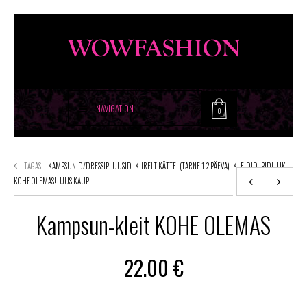
NAVIGATION
0
TAGASI
KAMPSUNID/DRESSIPLUUSID
KIIRELT KÄTTE! (TARNE 1-2 PÄEVA)
KLEIDID
PIDULIK
KOHE OLEMAS!
UUS KAUP
Kampsun-kleit KOHE OLEMAS
22.00
€