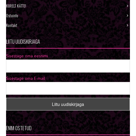
KIIRELT KÄTTE!
Ostuinfo
Kontakt
LIITU UUDISKIRJAGA
Sisestage oma eesnimi
Sisestage oma E-mail
ENIM OSTETUD