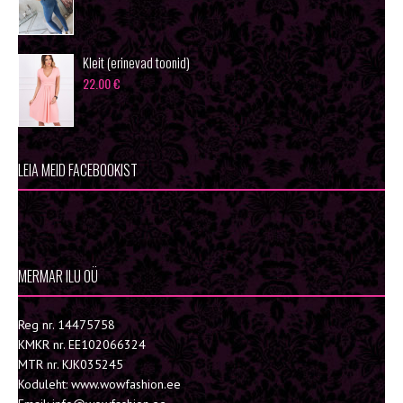
Kleit (erinevad toonid)
22.00
€
LEIA MEID FACEBOOKIST
Wowfashion
MERMAR ILU OÜ
Reg nr. 14475758
KMKR nr. EE102066324
MTR nr. KJK035245
Koduleht: www.wowfashion.ee