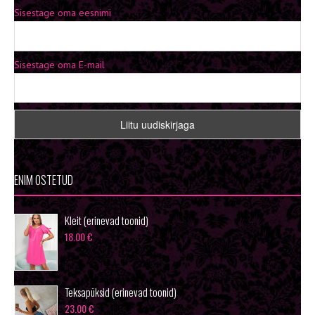
Sisestage oma eesnimi
Sisestage oma E-mail
ENIM OSTETUD
Kleit (erinevad toonid)
18.00
€
Teksapüksid (erinevad toonid)
23.00
€