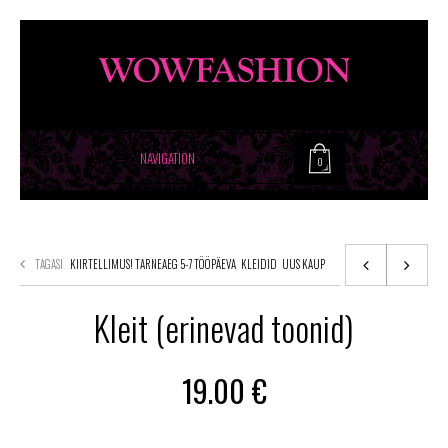
NAVIGATION
0
TAGASI
KIIRTELLIMUS! TARNEAEG 5-7 TÖÖPÄEVA
KLEIDID
UUS KAUP
Kleit (erinevad toonid)
19.00
€