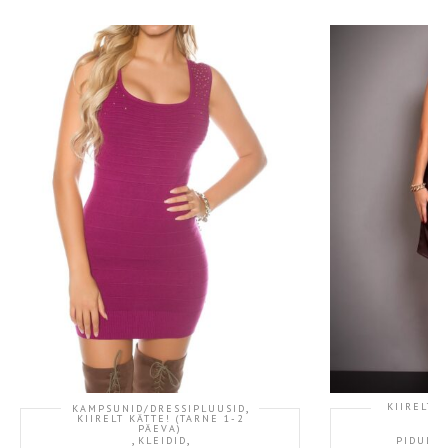
,
KIIRELT K
KAMPSUNID/DRESSIPLUUSID
KIIRELT KÄTTE! (TARNE 1-2
,
PÄEVA)
,
,
KLEIDID
PIDULIK