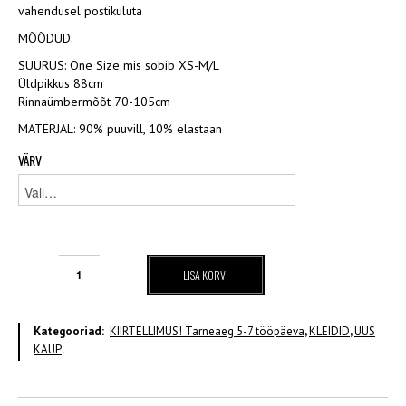
vahendusel postikuluta
MÕÕDUD:
SUURUS: One Size mis sobib XS-M/L
Üldpikkus 88cm
Rinnaümbermõõt 70-105cm
MATERJAL: 90% puuvill, 10% elastaan
VÄRV
Kleit
LISA KORVI
(erinevad
toonid)
kogus
Kategooriad:
KIIRTELLIMUS! Tarneaeg 5-7 tööpäeva
,
KLEIDID
,
UUS
KAUP
.