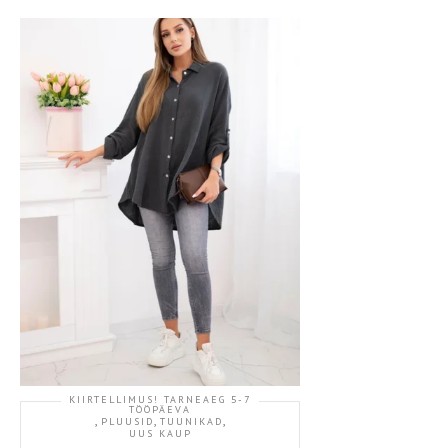
KIIRTELLIMUS! TARNEAEG 5-7
TÖÖPÄEVA
,
,
,
PLUUSID
TUUNIKAD
UUS KAUP