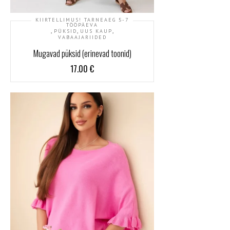
KIIRTELLIMUS! TARNEAEG 5-7
TÖÖPÄEVA
,
,
,
PÜKSID
UUS KAUP
VABAAJARIIDED
Mugavad püksid (erinevad toonid)
17.00
€