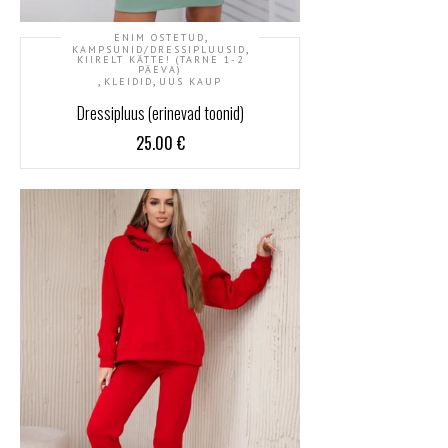
,
ENIM OSTETUD
,
KAMPSUNID/DRESSIPLUUSID
KIIRELT KÄTTE! (TARNE 1-2
PÄEVA)
,
,
KLEIDID
UUS KAUP
Dressipluus (erinevad toonid)
25.00
€