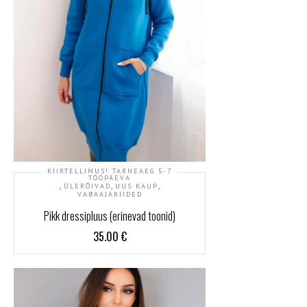
KIIRTELLIMUS! TARNEAEG 5-7
TÖÖPÄEVA
,
,
,
ÜLERÕIVAD
UUS KAUP
VABAAJARIIDED
Pikk dressipluus (erinevad toonid)
35.00
€