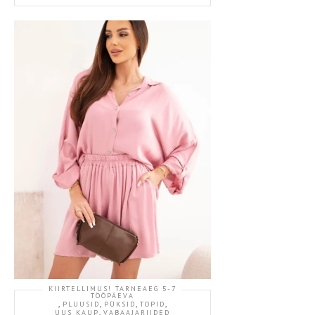
KIIRTELLIMUS! TARNEAEG 5-7
TÖÖPÄEVA
,
,
,
,
PLUUSID
PÜKSID
TOPID
,
UUS KAUP
VABAAJARIIDED