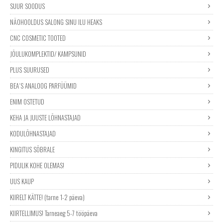
SUUR SOODUS
NÄOHOOLDUS SALONG SINU ILU HEAKS
CNC COSMETIC TOOTED
JÕULUKOMPLEKTID/ KAMPSUNID
PLUS SUURUSED
BEA´S ANALOOG PARFÜÜMID
ENIM OSTETUD
KEHA JA JUUSTE LÕHNASTAJAD
KODULÕHNASTAJAD
KINGITUS SÕBRALE
PIDULIK KOHE OLEMAS!
UUS KAUP
KIIRELT KÄTTE! (tarne 1-2 päeva)
KIIRTELLIMUS! Tarneaeg 5-7 tööpäeva