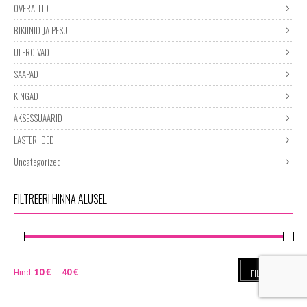
OVERALLID
BIKIINID JA PESU
ÜLERÕIVAD
SAAPAD
KINGAD
AKSESSUAARID
LASTERIIDED
Uncategorized
FILTREERI HINNA ALUSEL
Minimaalne
Maksimaalne
Hind:
10 €
—
40 €
FILTREERI
hind
hind