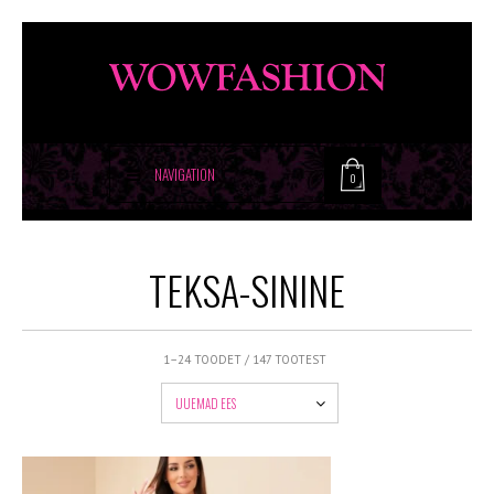
NAVIGATION
0
TEKSA-SININE
1–24 TOODET / 147 TOOTEST
UUEMAD EES