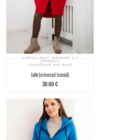
KIIRTELLIMUS! TARNEAEG 5-7
TÖÖPÄEVA
,
,
ÜLERÕIVAD
UUS KAUP
Jakk (erinevad toonid)
30.00
€