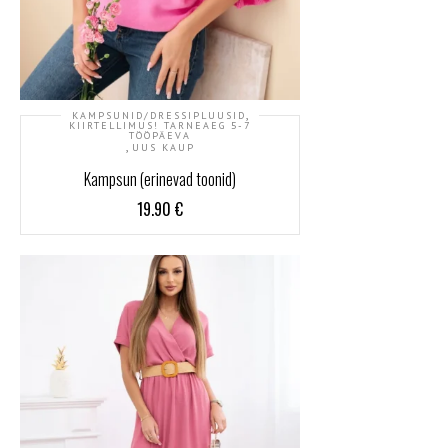
,
KAMPSUNID/DRESSIPLUUSID
KIIRTELLIMUS! TARNEAEG 5-7
TÖÖPÄEVA
,
UUS KAUP
Kampsun (erinevad toonid)
19.90
€