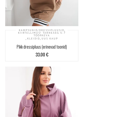
,
KAMPSUNID/DRESSIPLUUSID
KIIRTELLIMUS! TARNEAEG 5-7
TÖÖPÄEVA
,
,
KLEIDID
UUS KAUP
Pikk dressipluus (erinevad toonid)
33.00
€