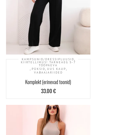
,
KAMPSUNID/DRESSIPLUUSID
KIIRTELLIMUS! TARNEAEG 5-7
TÖÖPÄEVA
,
,
,
PÜKSID
UUS KAUP
VABAAJARIIDED
Komplekt (erinevad toonid)
33.00
€