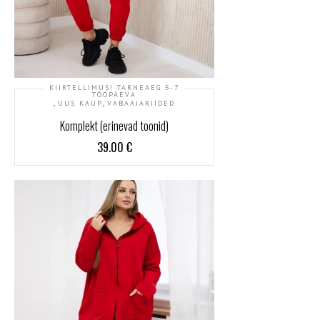
KIIRTELLIMUS! TARNEAEG 5-7
TÖÖPÄEVA
,
,
UUS KAUP
VABAAJARIIDED
Komplekt (erinevad toonid)
39.00
€