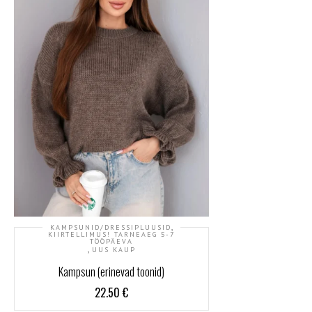
,
KAMPSUNID/DRESSIPLUUSID
KIIRTELLIMUS! TARNEAEG 5-7
TÖÖPÄEVA
,
UUS KAUP
Kampsun (erinevad toonid)
22.50
€