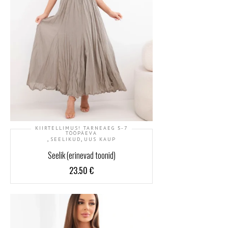
KIIRTELLIMUS! TARNEAEG 5-7
TÖÖPÄEVA
,
,
SEELIKUD
UUS KAUP
Seelik (erinevad toonid)
23.50
€