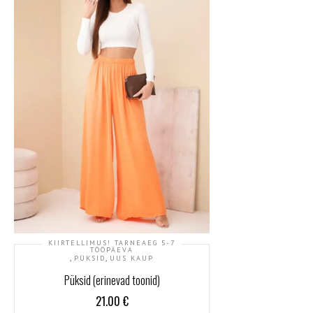
KIIRTELLIMUS! TARNEAEG 5-7
TÖÖPÄEVA
,
,
PÜKSID
UUS KAUP
Püksid (erinevad toonid)
21.00
€