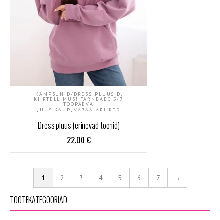
,
KAMPSUNID/DRESSIPLUUSID
KIIRTELLIMUS! TARNEAEG 5-7
TÖÖPÄEVA
,
,
UUS KAUP
VABAAJARIIDED
Dressipluus (erinevad toonid)
22.00
€
1
2
3
4
5
6
7
→
TOOTEKATEGOORIAD