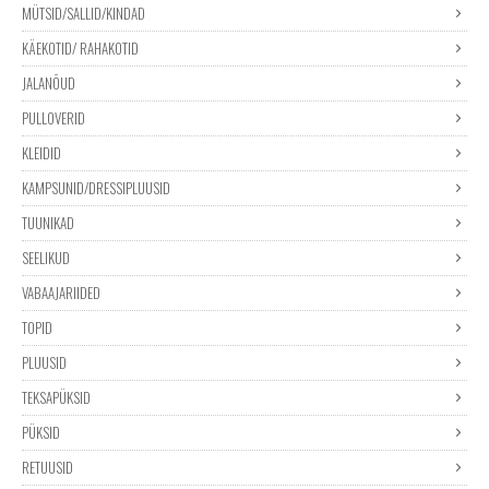
MÜTSID/SALLID/KINDAD
KÄEKOTID/ RAHAKOTID
JALANÕUD
PULLOVERID
KLEIDID
KAMPSUNID/DRESSIPLUUSID
TUUNIKAD
SEELIKUD
VABAAJARIIDED
TOPID
PLUUSID
TEKSAPÜKSID
PÜKSID
RETUUSID