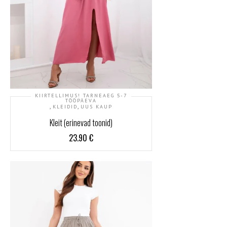
KIIRTELLIMUS! TARNEAEG 5-7
TÖÖPÄEVA
,
,
KLEIDID
UUS KAUP
Kleit (erinevad toonid)
23.90
€