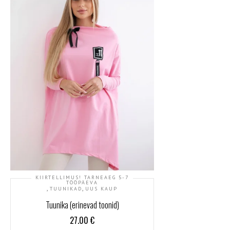
KIIRTELLIMUS! TARNEAEG 5-7
TÖÖPÄEVA
,
,
TUUNIKAD
UUS KAUP
Tuunika (erinevad toonid)
27.00
€