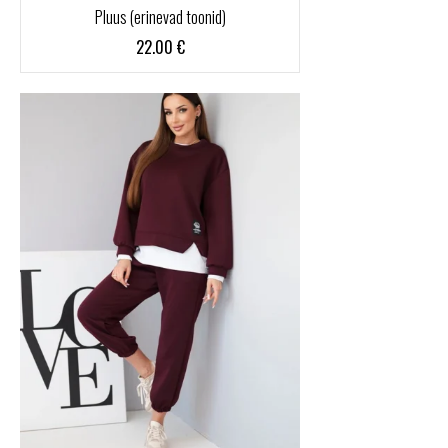
Pluus (erinevad toonid)
22.00
€