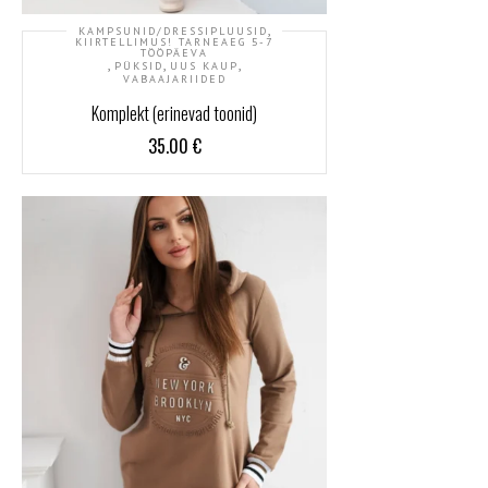
,
KAMPSUNID/DRESSIPLUUSID
KIIRTELLIMUS! TARNEAEG 5-7
TÖÖPÄEVA
,
,
,
PÜKSID
UUS KAUP
VABAAJARIIDED
Komplekt (erinevad toonid)
35.00
€