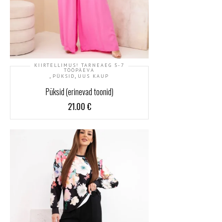
KIIRTELLIMUS! TARNEAEG 5-7
TÖÖPÄEVA
,
,
PÜKSID
UUS KAUP
Püksid (erinevad toonid)
21.00
€