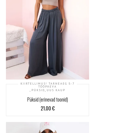
KIIRTELLIMUS! TARNEAEG 5-7
TÖÖPÄEVA
,
,
PÜKSID
UUS KAUP
Püksid (erinevad toonid)
21.00
€