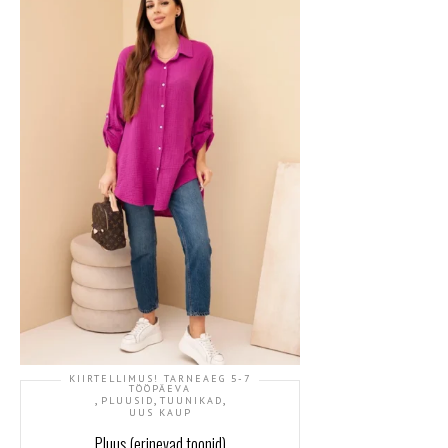
KIIRTELLIMUS! TARNEAEG 5-7
TÖÖPÄEVA
,
,
,
PLUUSID
TUUNIKAD
UUS KAUP
Pluus (erinevad toonid)