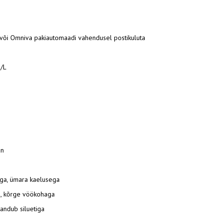
või Omniva pakiautomaadi vahendusel postikuluta
/L
an
atega, ümara kaelusega
ega, kõrge vöökohaga
handub siluetiga