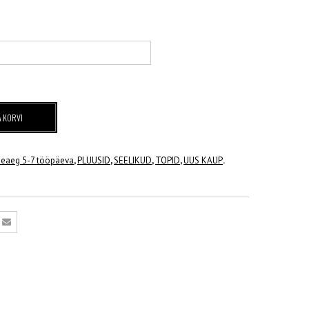
A KORVI
neaeg 5-7 tööpäeva
,
PLUUSID
,
SEELIKUD
,
TOPID
,
UUS KAUP
.