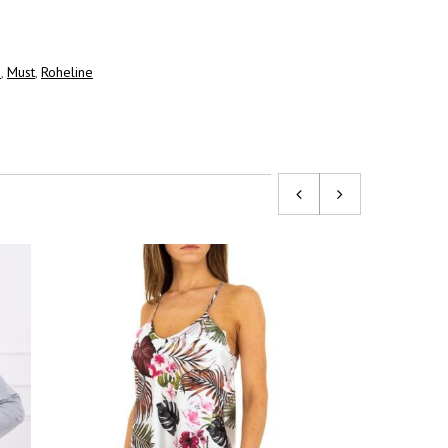
o
,
Must
,
Roheline