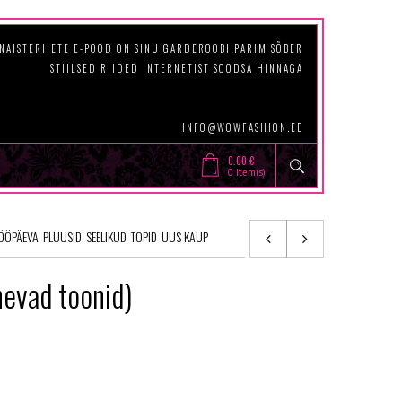
NAISTERIIETE E-POOD ON SINU GARDEROOBI PARIM SÕBER
STIILSED RIIDED INTERNETIST SOODSA HINNAGA
INFO@WOWFASHION.EE
0.00
€
0 item(s)
TÖÖPÄEVA
PLUUSID
SEELIKUD
TOPID
UUS KAUP
nevad toonid)