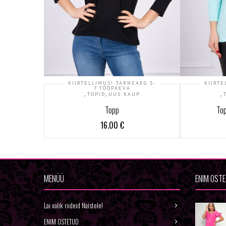
KIIRTELLIMUS! TARNEAEG 5-
KIIRTE
7 TÖÖPÄEVA
,
,
,
TOPID
UUS KAUP
Topp
Top
16.00
€
MENÜÜ
ENIM OST
Lai valik riideid Naistele!
ENIM OSTETUD