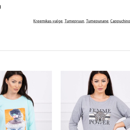
O
Kreemikas-valge
,
Tumepruun
,
Tumepunane
,
Cappuchin