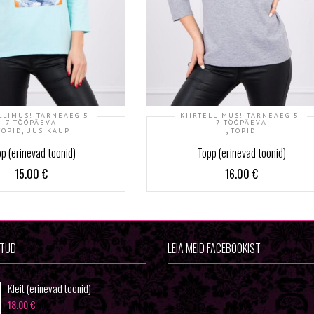
LLIMUS! TARNEAEG 5-
KIIRTELLIMUS! TARNEAEG 5-
7 TÖÖPÄEVA
7 TÖÖPÄEVA
,
,
TOPID
UUS KAUP
TOPID
p (erinevad toonid)
Topp (erinevad toonid)
15.00
€
16.00
€
ETUD
LEIA MEID FACEBOOKIST
Wowfashion
Kleit (erinevad toonid)
18.00
€