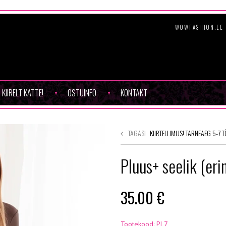
WOWFASHION.EE 
KIIRELT KÄTTE!
OSTUINFO
KONTAKT
TAGASI
KIIRTELLIMUS! TARNEAEG 5-7 
Pluus+ seelik (eri
35.00
€
Tootekood: PL7