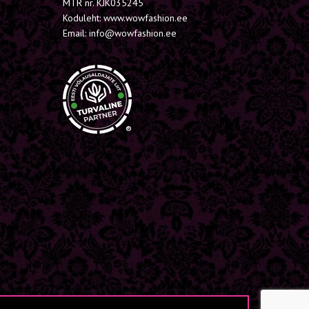
MTR nr. KJK035245
Koduleht: www.wowfashion.ee
Email: info@wowfashion.ee
®