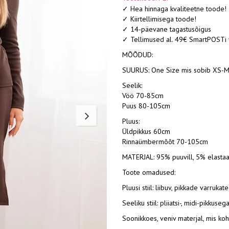
✓ Hea hinnaga kvaliteetne toode!
✓ Kiirtellimisega toode!
✓ 14-päevane tagastusõigus
✓ Tellimused al. 49€ SmartPOSTi 
MÕÕDUD:
SUURUS: One Size mis sobib XS-M
Seelik:
Vöö 70-85cm
Puus 80-105cm
Pluus:
Üldpikkus 60cm
Rinnaümbermõõt 70-105cm
MATERJAL: 95% puuvill, 5% elasta
Toote omadused:
Pluusi stiil: liibuv, pikkade varruk
Seeliku stiil: pliiatsi-, midi-pikkus
Soonikkoes, veniv materjal, mis ko