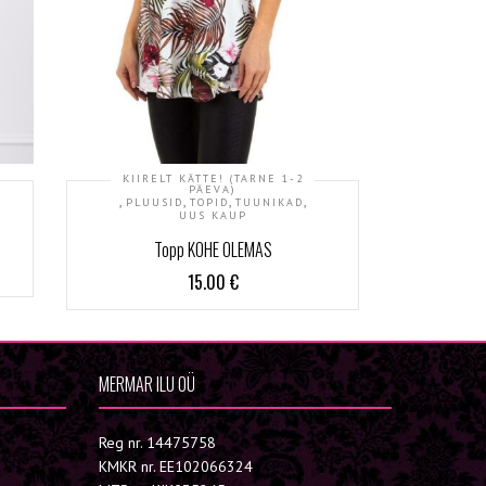
KIIRELT KÄTTE! (TARNE 1-2
KIIRT
PÄEVA)
,
,
,
,
,
PLUUSID
TOPID
TUUNIKAD
UUS KAUP
Topp KOHE OLEMAS
15.00
€
MERMAR ILU OÜ
Reg nr. 14475758
KMKR nr. EE102066324