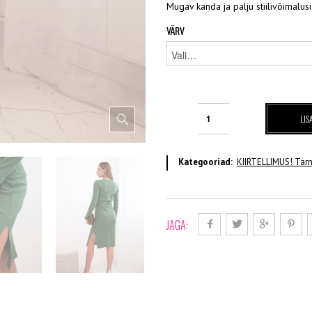
Mugav kanda ja palju stiilivõimalusi
VÄRV
Pluus+
LIS
seelik
(erinevad
toonid)
Kategooriad:
KIIRTELLIMUS! Tar
kogus
JAGA: