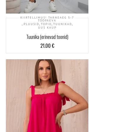
KIIRTELLIMUS! TARNEAEG 5-7
TÖÖPÄEVA
,
,
,
,
PLUUSID
TOPID
TUUNIKAD
UUS KAUP
Tuunika (erinevad toonid)
21.00
€