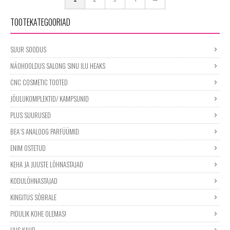
TOOTEKATEGOORIAD
SUUR SOODUS
NÄOHOOLDUS SALONG SINU ILU HEAKS
CNC COSMETIC TOOTED
JÕULUKOMPLEKTID/ KAMPSUNID
PLUS SUURUSED
BEA´S ANALOOG PARFÜÜMID
ENIM OSTETUD
KEHA JA JUUSTE LÕHNASTAJAD
KODULÕHNASTAJAD
KINGITUS SÕBRALE
PIDULIK KOHE OLEMAS!
UUS KAUP