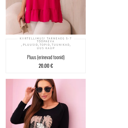
KIIRTELLIMUS! TARNEAEG 5-7
TÖÖPÄEVA
,
,
,
,
PLUUSID
TOPID
TUUNIKAD
UUS KAUP
Pluus (erinevad toonid)
20.00
€