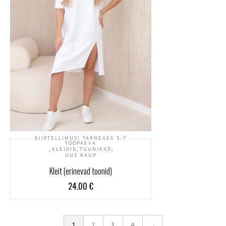
KIIRTELLIMUS! TARNEAEG 5-7
TÖÖPÄEVA
,
,
,
KLEIDID
TUUNIKAD
UUS KAUP
Kleit (erinevad toonid)
24.00
€
1
2
3
4
→