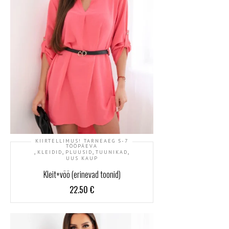
KIIRTELLIMUS! TARNEAEG 5-7
TÖÖPÄEVA
,
,
,
,
KLEIDID
PLUUSID
TUUNIKAD
UUS KAUP
Kleit+vöö (erinevad toonid)
22.50
€