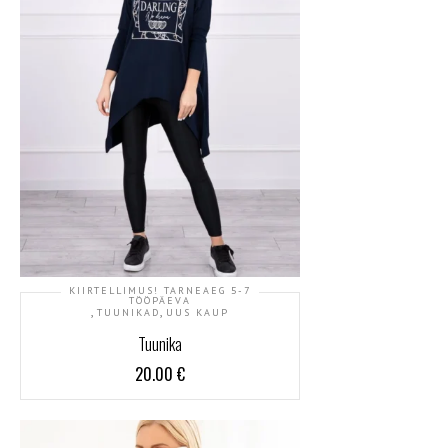
KIIRTELLIMUS! TARNEAEG 5-7
TÖÖPÄEVA
,
,
TUUNIKAD
UUS KAUP
Tuunika
20.00
€