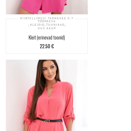
KIIRTELLIMUS! TARNEAEG 5-7
TÖÖPÄEVA
,
,
,
KLEIDID
TUUNIKAD
UUS KAUP
Kleit (erinevad toonid)
22.50
€