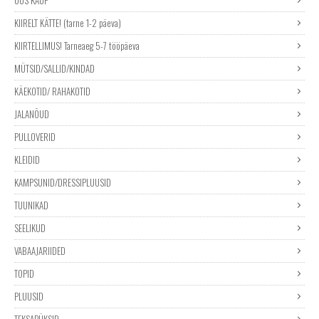
KIIRELT KÄTTE! (tarne 1-2 päeva)
KIIRTELLIMUS! Tarneaeg 5-7 tööpäeva
MÜTSID/SALLID/KINDAD
KÄEKOTID/ RAHAKOTID
JALANÕUD
PULLOVERID
KLEIDID
KAMPSUNID/DRESSIPLUUSID
TUUNIKAD
SEELIKUD
VABAAJARIIDED
TOPID
PLUUSID
TEKSAPÜKSID