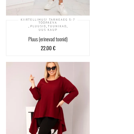
KIIRTELLIMUS! TARNEAEG 5-7
TÖÖPÄEVA
,
,
,
PLUUSID
TUUNIKAD
UUS KAUP
Pluus (erinevad toonid)
22.00
€