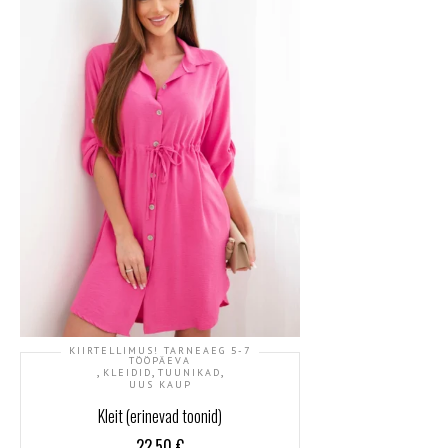
KIIRTELLIMUS! TARNEAEG 5-7
TÖÖPÄEVA
,
,
,
KLEIDID
TUUNIKAD
UUS KAUP
Kleit (erinevad toonid)
22.50
€