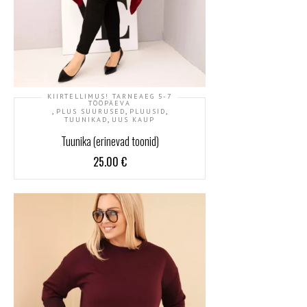
KIIRTELLIMUS! TARNEAEG 5-7
TÖÖPÄEVA
,
,
,
PLUS SUURUSED
PLUUSID
,
TUUNIKAD
UUS KAUP
Tuunika (erinevad toonid)
25.00
€