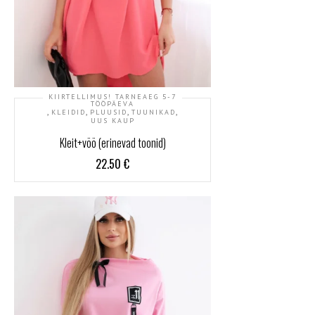
KIIRTELLIMUS! TARNEAEG 5-7
TÖÖPÄEVA
,
,
,
,
KLEIDID
PLUUSID
TUUNIKAD
UUS KAUP
Kleit+vöö (erinevad toonid)
22.50
€