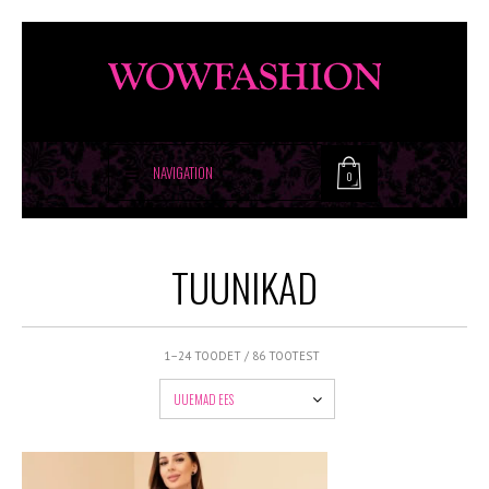
NAVIGATION
0
TUUNIKAD
1–24 TOODET / 86 TOOTEST
UUEMAD EES