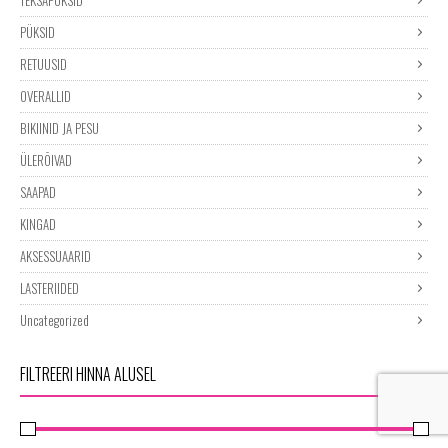
PÜKSID
RETUUSID
OVERALLID
BIKIINID JA PESU
ÜLERÕIVAD
SAAPAD
KINGAD
AKSESSUAARID
LASTERIIDED
Uncategorized
FILTREERI HINNA ALUSEL