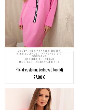
,
KAMPSUNID/DRESSIPLUUSID
KIIRTELLIMUS! TARNEAEG 5-7
TÖÖPÄEVA
,
,
,
KLEIDID
TUUNIKAD
,
UUS KAUP
VABAAJARIIDED
Pikk dressipluus (erinevad toonid)
27.00
€