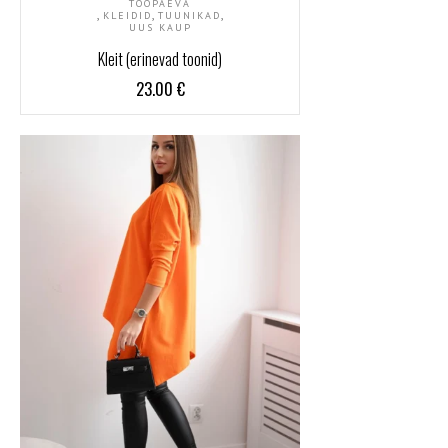
TÖÖPÄEVA
,
,
,
KLEIDID
TUUNIKAD
UUS KAUP
Kleit (erinevad toonid)
23.00
€