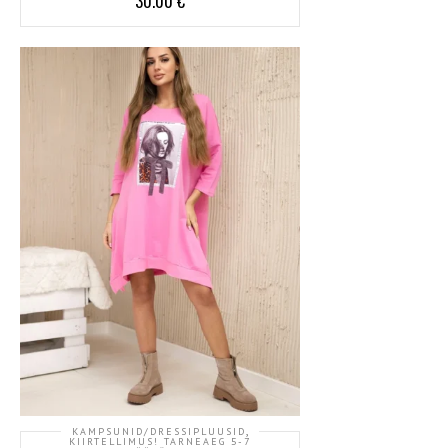
30.00
€
,
KAMPSUNID/DRESSIPLUUSID
KIIRTELLIMUS! TARNEAEG 5-7