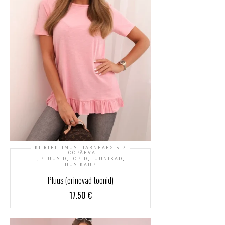
KIIRTELLIMUS! TARNEAEG 5-7
TÖÖPÄEVA
,
,
,
,
PLUUSID
TOPID
TUUNIKAD
UUS KAUP
Pluus (erinevad toonid)
17.50
€