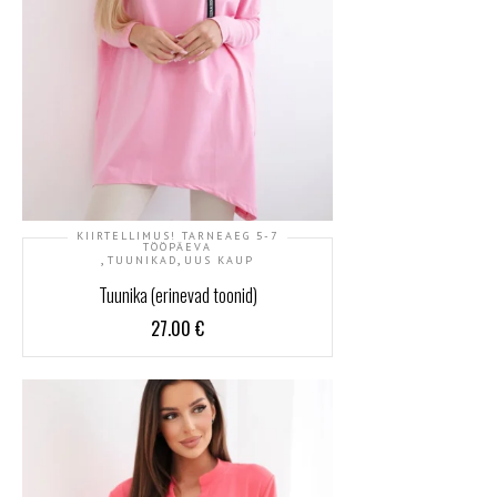
KIIRTELLIMUS! TARNEAEG 5-7
TÖÖPÄEVA
,
,
TUUNIKAD
UUS KAUP
Tuunika (erinevad toonid)
27.00
€