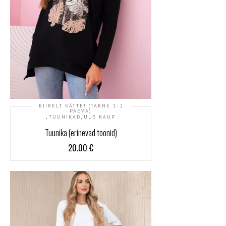
KIIRELT KÄTTE! (TARNE 1-2
PÄEVA)
,
,
TUUNIKAD
UUS KAUP
Tuunika (erinevad toonid)
20.00
€