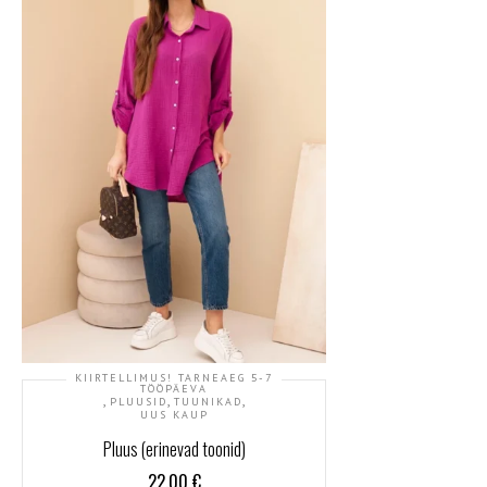
KIIRTELLIMUS! TARNEAEG 5-7
TÖÖPÄEVA
,
,
,
PLUUSID
TUUNIKAD
UUS KAUP
Pluus (erinevad toonid)
22.00
€