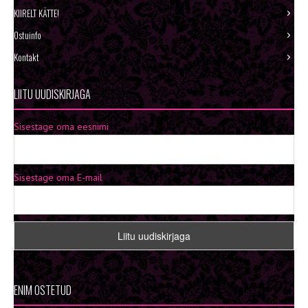
KIIRELT KÄTTE!
Ostuinfo
Kontakt
LIITU UUDISKIRJAGA
Sisestage oma eesnimi
Sisestage oma E-mail
ENIM OSTETUD