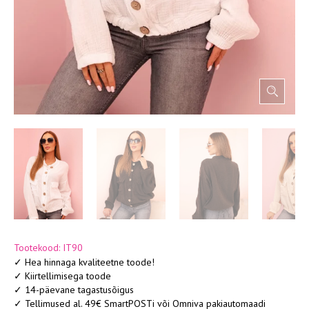
Tootekood: IT90
✓ Hea hinnaga kvaliteetne toode!
✓ Kiirtellimisega toode
✓ 14-päevane tagastusõigus
✓ Tellimused al. 49€ SmartPOSTi või Omniva pakiautomaadi