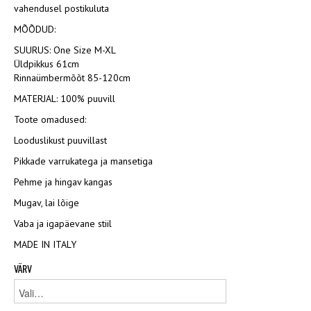
vahendusel postikuluta
MÕÕDUD:
SUURUS: One Size M-XL
Üldpikkus 61cm
Rinnaümbermõõt 85-120cm
MATERJAL: 100% puuvill
Toote omadused:
Looduslikust puuvillast
Pikkade varrukatega ja mansetiga
Pehme ja hingav kangas
Mugav, lai lõige
Vaba ja igapäevane stiil
MADE IN ITALY
VÄRV