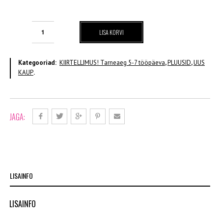
Pluus
LISA KORVI
(erinevad
toonid)
kogus
Kategooriad:
KIIRTELLIMUS! Tarneaeg 5-7 tööpäeva
,
PLUUSID
,
UUS
KAUP
.
JAGA:
LISAINFO
LISAINFO