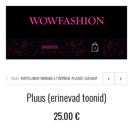
NAVIGATION
0
TAGASI
KIIRTELLIMUS! TARNEAEG 5-7 TÖÖPÄEVA
PLUUSID
UUS KAUP
Pluus (erinevad toonid)
25.00
€