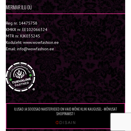
MERMAR ILU OÜ
Reg nr. 14475758
KMKR nr. EE102066324
MTR nr. KJK035245
Koduleht: www.wowfashion.ee
Email: info@wowfashion.ee
®
ILUSAD JA SOODSAD NAISTERIIDED ON VAID MÕNE KLIKI KAUGUSEL - MÕNUSAT
SHOPPAMIST !