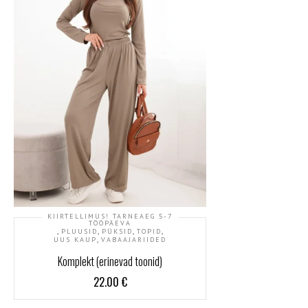
KIIRTELLIMUS! TARNEAEG 5-7
TÖÖPÄEVA
,
,
,
,
PLUUSID
PÜKSID
TOPID
,
UUS KAUP
VABAAJARIIDED
Komplekt (erinevad toonid)
22.00
€