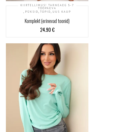
KIIRTELLIMUS! TARNEAEG 5-7
TÖÖPÄEVA
,
,
,
PÜKSID
TOPID
UUS KAUP
Komplekt (erinevad toonid)
24.90
€