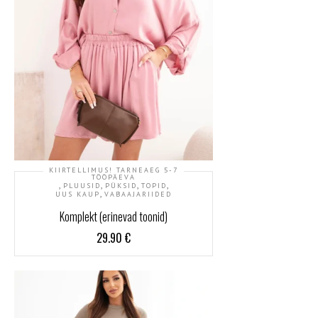
KIIRTELLIMUS! TARNEAEG 5-7
TÖÖPÄEVA
,
,
,
,
PLUUSID
PÜKSID
TOPID
,
UUS KAUP
VABAAJARIIDED
Komplekt (erinevad toonid)
29.90
€