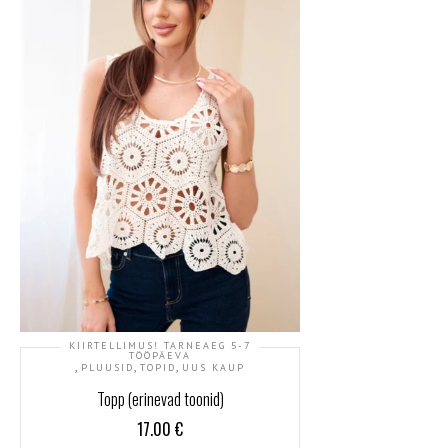
KIIRTELLIMUS! TARNEAEG 5-7
TÖÖPÄEVA
,
,
,
PLUUSID
TOPID
UUS KAUP
Topp (erinevad toonid)
17.00
€