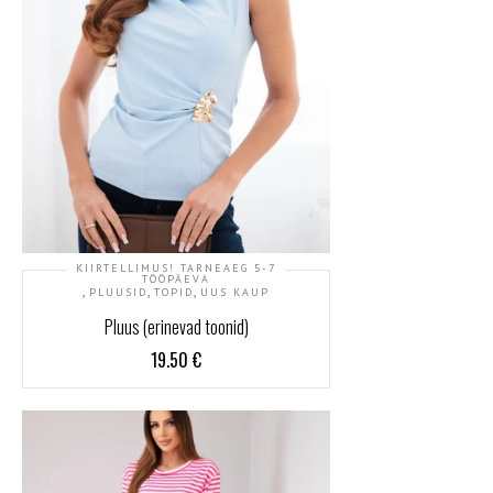
KIIRTELLIMUS! TARNEAEG 5-7
TÖÖPÄEVA
,
,
,
PLUUSID
TOPID
UUS KAUP
Pluus (erinevad toonid)
19.50
€