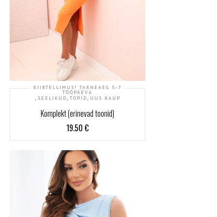
KIIRTELLIMUS! TARNEAEG 5-7
TÖÖPÄEVA
,
,
,
SEELIKUD
TOPID
UUS KAUP
Komplekt (erinevad toonid)
19.50
€