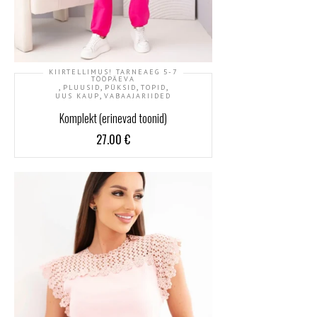
KIIRTELLIMUS! TARNEAEG 5-7
TÖÖPÄEVA
,
,
,
,
PLUUSID
PÜKSID
TOPID
,
UUS KAUP
VABAAJARIIDED
Komplekt (erinevad toonid)
27.00
€