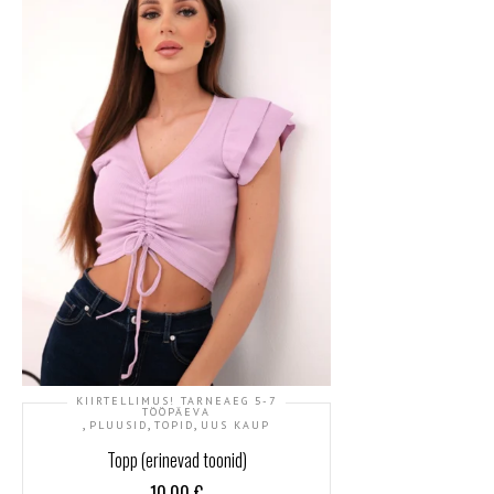
KIIRTELLIMUS! TARNEAEG 5-7
TÖÖPÄEVA
,
,
,
PLUUSID
TOPID
UUS KAUP
Topp (erinevad toonid)
10.00
€