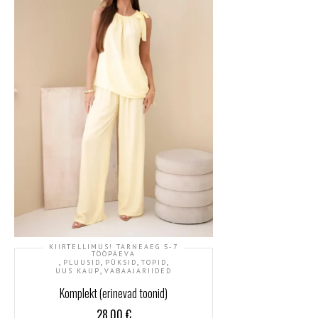
KIIRTELLIMUS! TARNEAEG 5-7
TÖÖPÄEVA
,
,
,
,
PLUUSID
PÜKSID
TOPID
,
UUS KAUP
VABAAJARIIDED
Komplekt (erinevad toonid)
28.00
€