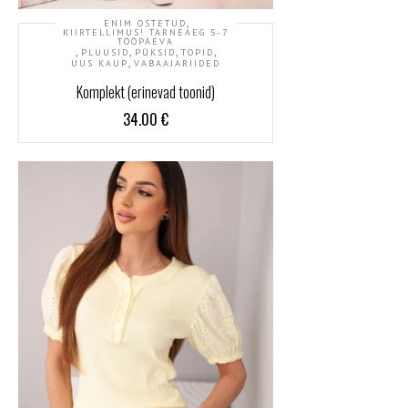
,
ENIM OSTETUD
KIIRTELLIMUS! TARNEAEG 5-7
TÖÖPÄEVA
,
,
,
,
PLUUSID
PÜKSID
TOPID
,
UUS KAUP
VABAAJARIIDED
Komplekt (erinevad toonid)
34.00
€