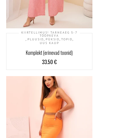
KIIRTELLIMUS! TARNEAEG 5-7
TÖÖPÄEVA
,
,
,
,
PLUUSID
PÜKSID
TOPID
UUS KAUP
Komplekt (erinevad toonid)
33.50
€