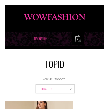
NAVIGATION
0
TOPID
KÕIK 411 TOODET
UUEMAD EES