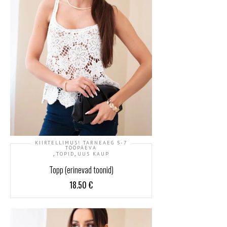
KIIRTELLIMUS! TARNEAEG 5-7
TÖÖPÄEVA
,
,
TOPID
UUS KAUP
Topp (erinevad toonid)
18.50
€