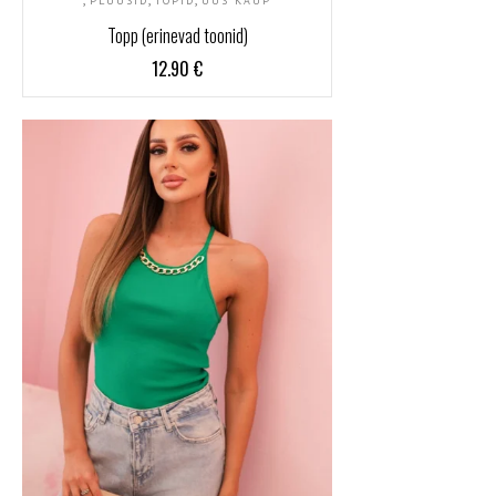
PLUUSID
TOPID
UUS KAUP
Topp (erinevad toonid)
12.90
€