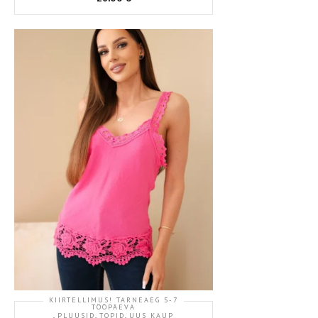
KIIRTELLIMUS! TARNEAEG 5-7
TÖÖPÄEVA
,
,
,
PLUUSID
TOPID
UUS KAUP