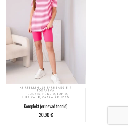
KIIRTELLIMUS! TARNEAEG 5-7
TÖÖPÄEVA
,
,
,
,
PLUUSID
PÜKSID
TOPID
,
UUS KAUP
VABAAJARIIDED
Komplekt (erinevad toonid)
20.90
€