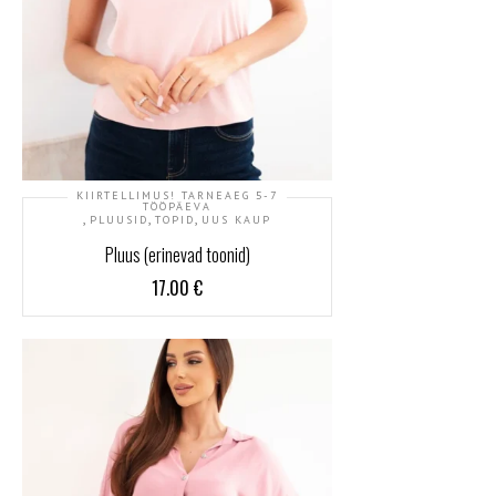
KIIRTELLIMUS! TARNEAEG 5-7
TÖÖPÄEVA
,
,
,
PLUUSID
TOPID
UUS KAUP
Pluus (erinevad toonid)
17.00
€