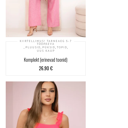
KIIRTELLIMUS! TARNEAEG 5-7
TÖÖPÄEVA
,
,
,
,
PLUUSID
PÜKSID
TOPID
UUS KAUP
Komplekt (erinevad toonid)
26.90
€