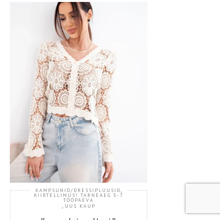
,
KAMPSUNID/DRESSIPLUUSID
KIIRTELLIMUS! TARNEAEG 5-7
TÖÖPÄEVA
,
UUS KAUP