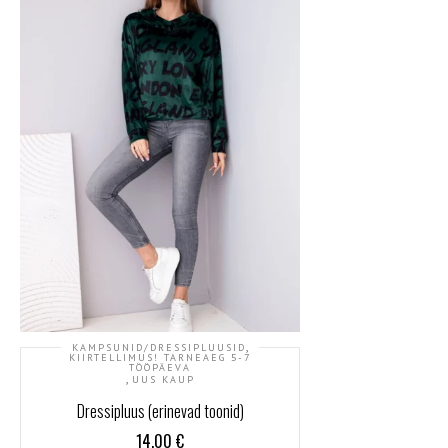
,
KAMPSUNID/DRESSIPLUUSID
KIIRTELLIMUS! TARNEAEG 5-7
TÖÖPÄEVA
,
UUS KAUP
Dressipluus (erinevad toonid)
14.00
€