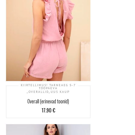
KIIRTELLIMUS! TARNEAEG 5-7
TÖÖPÄEVA
,
,
OVERALLID
UUS KAUP
Overall (erinevad toonid)
17.90
€