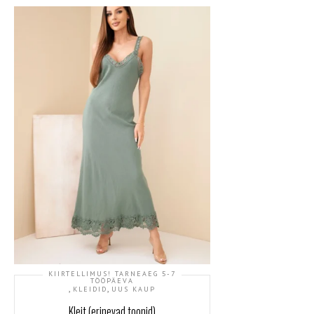
KIIRTELLIMUS! TARNEAEG 5-7
TÖÖPÄEVA
,
,
KLEIDID
UUS KAUP
Kleit (erinevad toonid)