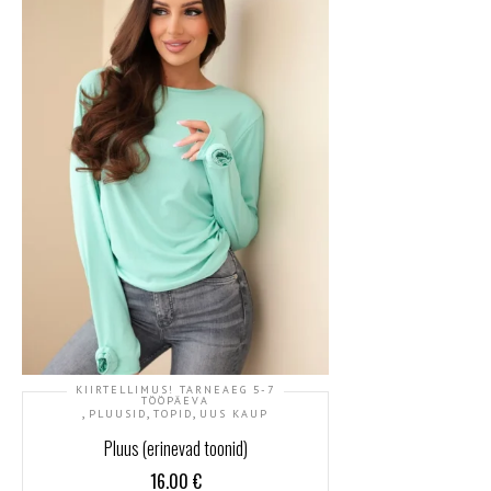
KIIRTELLIMUS! TARNEAEG 5-7
TÖÖPÄEVA
,
,
,
PLUUSID
TOPID
UUS KAUP
Pluus (erinevad toonid)
16.00
€