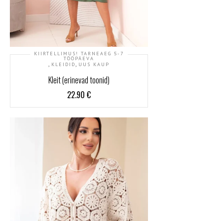
KIIRTELLIMUS! TARNEAEG 5-7
TÖÖPÄEVA
,
,
KLEIDID
UUS KAUP
Kleit (erinevad toonid)
22.90
€