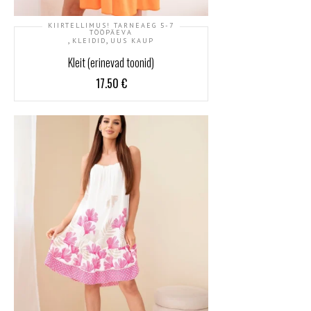
KIIRTELLIMUS! TARNEAEG 5-7
TÖÖPÄEVA
,
,
KLEIDID
UUS KAUP
Kleit (erinevad toonid)
17.50
€