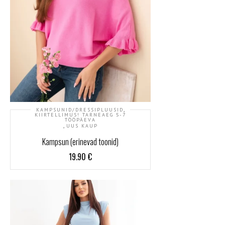
,
KAMPSUNID/DRESSIPLUUSID
KIIRTELLIMUS! TARNEAEG 5-7
TÖÖPÄEVA
,
UUS KAUP
Kampsun (erinevad toonid)
19.90
€