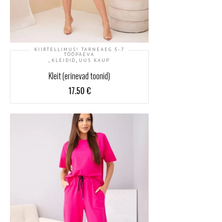
KIIRTELLIMUS! TARNEAEG 5-7
TÖÖPÄEVA
,
,
KLEIDID
UUS KAUP
Kleit (erinevad toonid)
17.50
€