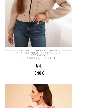
,
KAMPSUNID/DRESSIPLUUSID
KIIRTELLIMUS! TARNEAEG 5-7
TÖÖPÄEVA
,
,
ÜLERÕIVAD
UUS KAUP
Jakk
18.90
€