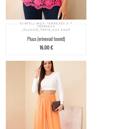
KIIRTELLIMUS! TARNEAEG 5-7
TÖÖPÄEVA
,
,
,
PLUUSID
TOPID
UUS KAUP
Pluus (erinevad toonid)
16.00
€