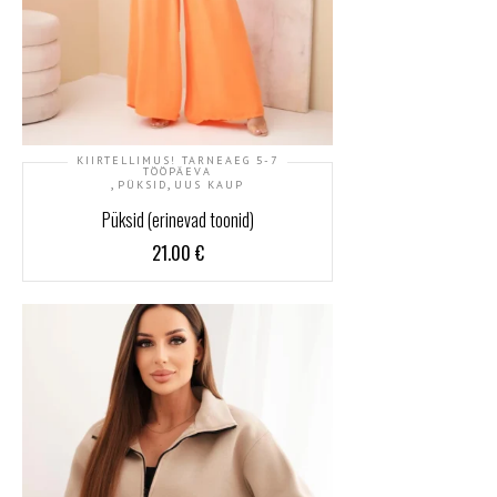
KIIRTELLIMUS! TARNEAEG 5-7
TÖÖPÄEVA
,
,
PÜKSID
UUS KAUP
Püksid (erinevad toonid)
21.00
€