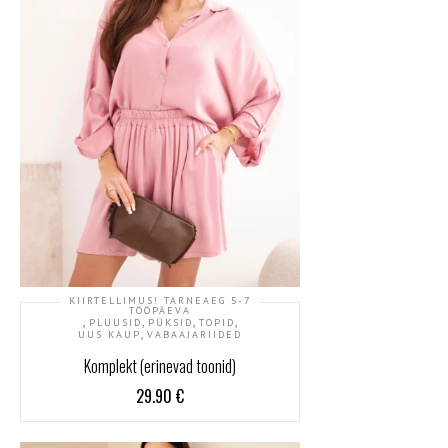
KIIRTELLIMUS! TARNEAEG 5-7
TÖÖPÄEVA
,
,
,
,
PLUUSID
PÜKSID
TOPID
,
UUS KAUP
VABAAJARIIDED
Komplekt (erinevad toonid)
29.90
€