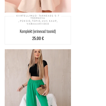
KIIRTELLIMUS! TARNEAEG 5-7
TÖÖPÄEVA
,
,
,
,
PÜKSID
TOPID
UUS KAUP
VABAAJARIIDED
Komplekt (erinevad toonid)
25.00
€