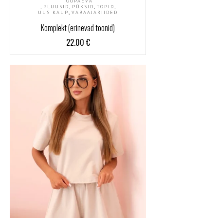
TÖÖPÄEVA
,
,
,
,
PLUUSID
PÜKSID
TOPID
,
UUS KAUP
VABAAJARIIDED
Komplekt (erinevad toonid)
22.00
€