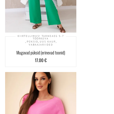
KIIRTELLIMUS! TARNEAEG 5-7
TÖÖPÄEVA
,
,
,
PÜKSID
UUS KAUP
VABAAJARIIDED
Mugavad püksid (erinevad toonid)
17.00
€