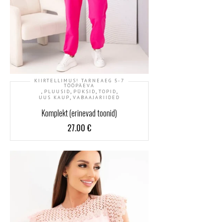
KIIRTELLIMUS! TARNEAEG 5-7
TÖÖPÄEVA
,
,
,
,
PLUUSID
PÜKSID
TOPID
,
UUS KAUP
VABAAJARIIDED
Komplekt (erinevad toonid)
27.00
€