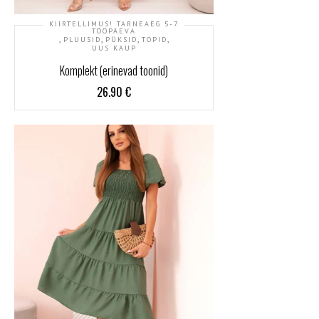
KIIRTELLIMUS! TARNEAEG 5-7
TÖÖPÄEVA
,
,
,
,
PLUUSID
PÜKSID
TOPID
UUS KAUP
Komplekt (erinevad toonid)
26.90
€