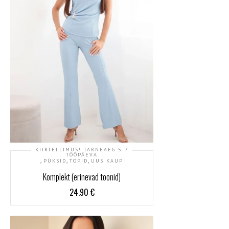
KIIRTELLIMUS! TARNEAEG 5-7
TÖÖPÄEVA
,
,
,
PÜKSID
TOPID
UUS KAUP
Komplekt (erinevad toonid)
24.90
€