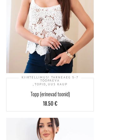
KIIRTELLIMUS! TARNEAEG 5-7
TÖÖPÄEVA
,
,
TOPID
UUS KAUP
Topp (erinevad toonid)
18.50
€