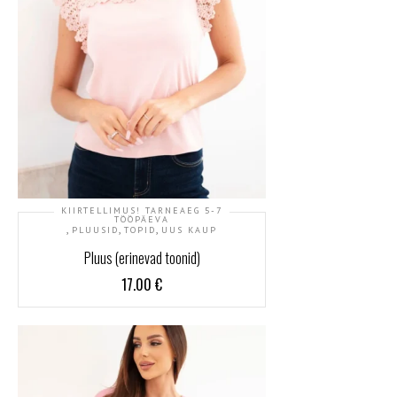
KIIRTELLIMUS! TARNEAEG 5-7
TÖÖPÄEVA
,
,
,
PLUUSID
TOPID
UUS KAUP
Pluus (erinevad toonid)
17.00
€