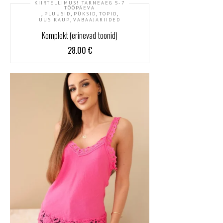
KIIRTELLIMUS! TARNEAEG 5-7
TÖÖPÄEVA
,
,
,
,
PLUUSID
PÜKSID
TOPID
,
UUS KAUP
VABAAJARIIDED
Komplekt (erinevad toonid)
28.00
€